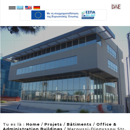
Tu es là
:
Home
/
Projets
/
Bâtiments
/
Office &
Administration Buildings
/ Maroussi-Dionyssou Str.